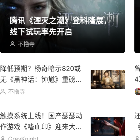
单机/主机游戏精选
腾讯《湮灭之潮》登科隆展，
线下试玩率先开启
不撸寺