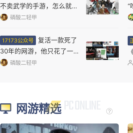
选
骗钱跑路，辱骂玩家？它为什
么被钉在国产游戏耻辱柱上？
17173妖气山
一款不做抽卡
17173公众号
不卖武学的手游，怎么就做
出了最浓的武侠味儿
磷酸二轻甲
复活一款死了
17173公众号
30年的网游，他只花了一