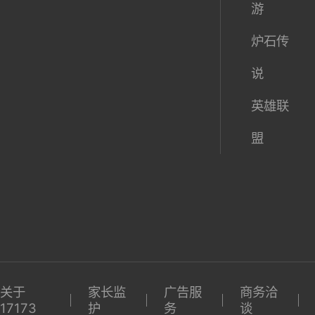
资讯中
新网游
热门网
心
测试表
游
产业
新游试
DNF
全
大
玩
魔兽世
球
陆
激活码
界
期待榜
梦幻西
游
炉石传
说