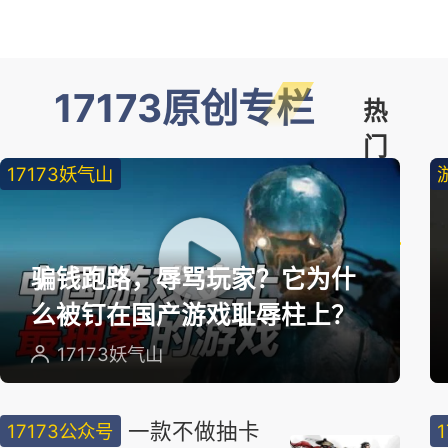
17173原创专栏
热
门
17173妖气山
精