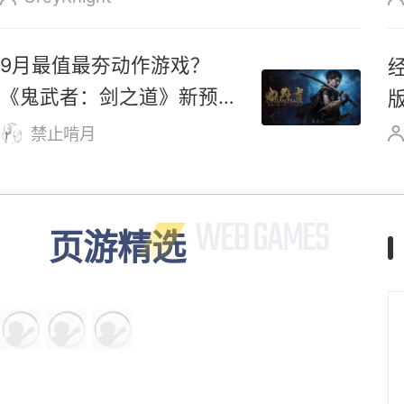
降低预期？杨奇暗示820或
无《黑神话：钟馗》重磅实
机内容
不撸寺
触摸系统上线！国产瑟瑟动
作游戏《嗜血印》迎来大更
新
GreyKnight
9月最值最夯动作游戏？
《鬼武者：剑之道》新预告
发布！
禁止啃月