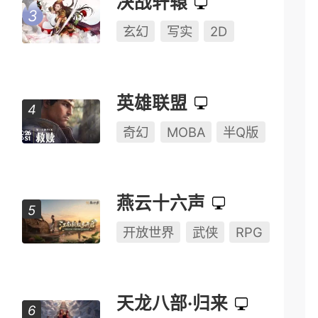
仙侠世界
玄幻
写实
即时
08.05
资料片
永劫无间
动作
动作竞技
多人对战
决战轩辕
玄幻
写实
2D
英雄联盟