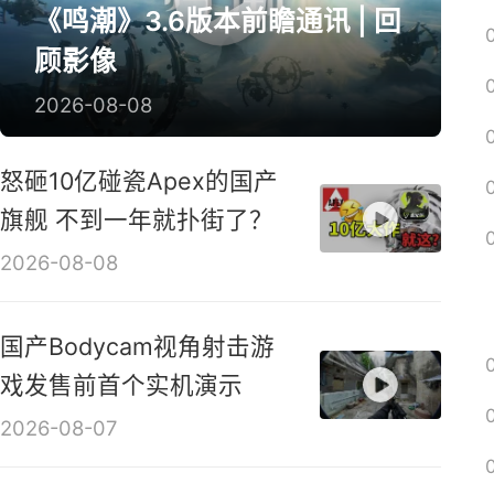
囧图
绅士
解梗
回忆
远征
新游视频
《鸣潮》3.6版本前瞻通讯 | 回
顾影像
2026-08-08
怒砸10亿碰瓷Apex的国产
旗舰 不到一年就扑街了？