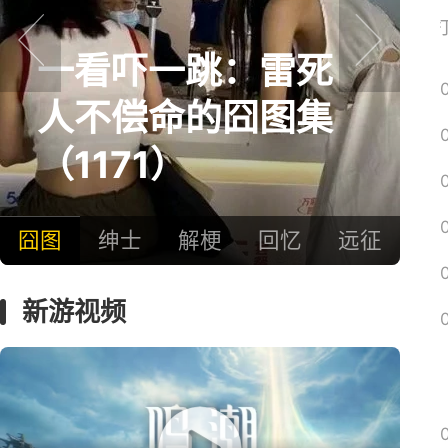
网易搜
一看吓一跳：雷死
prev
next
人不偿命的囧图集
（1171）