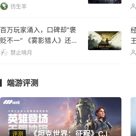
不撸寺
玩家骂完还得回来玩？
《APEX》凭什么坐稳大逃
杀第一桌？
阿道聊游戏
腾讯吃鸡新游《命运扳机》
又要测了！或将新增搜打撤
玩法！
仿生羊
上班族专属回合制网游《桃
花源记2》8.7新服开启，送