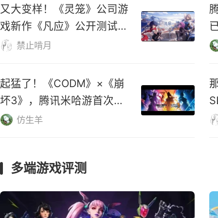
《鸣潮》3.6版本「蜃云灯影，
凡尘剑心」上线时间确定
GreyKnight
《异环》日服池袋办线下
展，人气火爆被迫提前开场
不撸寺
又大变样！《灵笼》公司游
戏新作《凡应》公开测试新
PV！
仅
禁止啃月