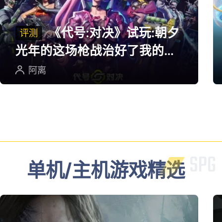
起猛了！《CODM》×《崩
坏3》，腾讯米哈游首次联
动官宣！
仿生羊
多端游戏评测
《代号:对决》试玩:朝夕
评测
光年的这场枪战治好了我的低
血压
阿离