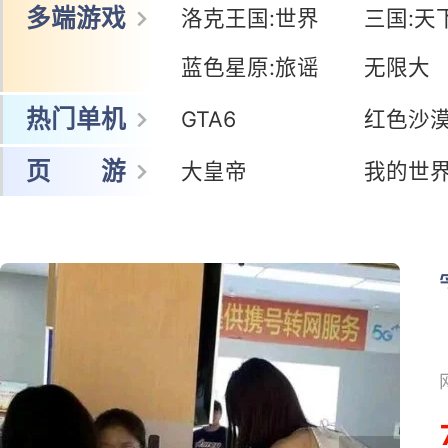
网 游
冒险岛怀旧服
暗黑:鬼道士
王者荣耀世界
鸣潮
多端游戏
洛克王国:世界
三国:天
蓝色星原:旅谣
无限大
热门单机
GTA6
红色沙
页 游
大皇帝
我的世