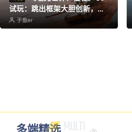
珍兽送翅膀
广告
广
端游评测
《坦克世界：征程》CJ
评测
试玩：跳出框架大胆创新，用
英雄射击重塑坦克对战
于鱼er