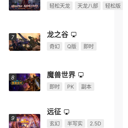
奇幻
MOBA
半Q版
燕云十六声
开放世界
武侠
RPG
天龙八部·归来
轻松天龙
天龙八部
轻松版
龙之谷