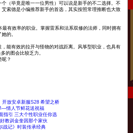
一个（毕竟是唯一一位男性）可以说是新手的不二选择。不
。艾索德是小编推荐新手的首选，其实按照常理推断也大致
刷本最有效率的职业。掌握雷系和法系双修的法师，同时拥有
了她的。
性，能有效的拉开与怪物的对战距离。风筝型职业，也具有
怪多的图会比较乏力。
类呢？
》开放安卓新服S28 希望之桥
弹—情人节鲜花送祝福
面指引 三大个性职业任你选
好好教训金奎因那个家伙
艾尔战记》时装传承经典