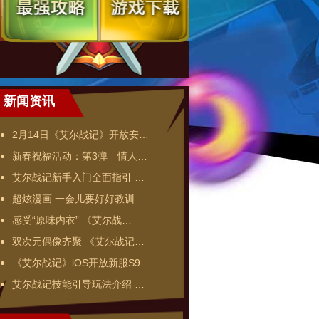
新闻资讯
2月14日《艾尔战记》开放安…
新春祝福活动：第3弹—情人…
艾尔战记新手入门全面指引 …
超炫漫画 一会儿要好好教训…
感受“原味内衣” 《艾尔战…
双次元偶像齐聚 《艾尔战记…
《艾尔战记》iOS开放新服S9 …
艾尔战记技能引导玩法介绍 …