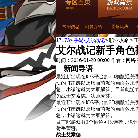
常用信息:
幻兽介绍
|
装备玩法
|
17173
>
手游-艾尔战记
>
职业攻略
>
艾尔战记新手角色
时间：2016-01-20 00:00
作者：
网络
新闻导语
最近新出现在IOS平台的3D横版通
快的打击感以及炫丽萌派的画面效果
急，小编这就为大家解答。目前此游
为战士艾索德、法师爱莎、
最近新出现在IOS平台的3D横版通
快的打击感以及炫丽萌派的画面效果
急，小编这就为大家解答。
目前此游戏有3个角色可以选择，也
射手蕾娜。
战士艾索德