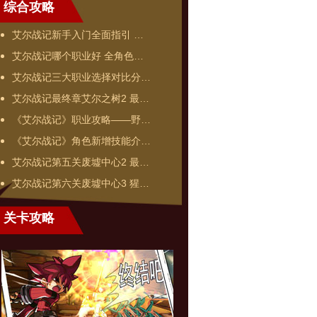
综合攻略
艾尔战记新手入门全面指引 …
艾尔战记哪个职业好 全角色…
艾尔战记三大职业选择对比分…
艾尔战记最终章艾尔之树2 最…
《艾尔战记》职业攻略——野…
《艾尔战记》角色新增技能介…
艾尔战记第五关废墟中心2 最…
艾尔战记第六关废墟中心3 猩…
关卡攻略