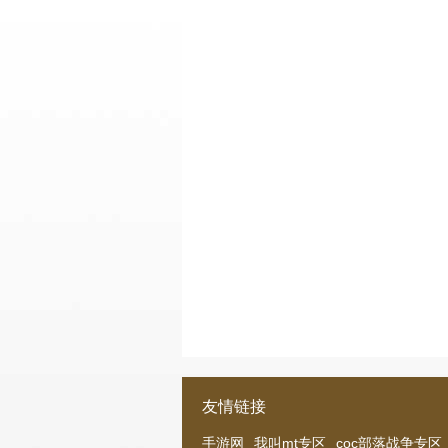
友情链接
手游网
我叫mt专区
coc部落战争专区