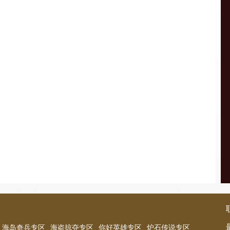
海岛奇兵专区
海盗掠夺专区
你好英雄专区
炉石传说专区