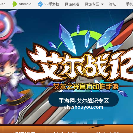
iPad
Android
99手游榜
|
网游频道
|
网游专区
|
论坛
|
手机
手游网-艾尔战记专区
els.shouyou.com