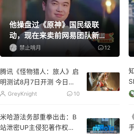
他操盘过《原神》国民级联
动，现在来卖前网易团队新作
了
禁止啃月
12
腾讯《怪物猎人：旅人》启
明测试8月7日开测 今日开
启预载
GreyKnight
10
《
米哈游法务部重拳出击：B
站泄密UP主侵犯著作权罪