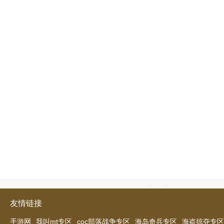
友情链接
手游网
我叫mt专区
coc部落战争专区
海岛奇兵专区
海盗掠夺专区