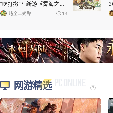
“吃打撤”？新游《雾海之
下》首曝！
烤全羊奶酪
13
网游精选