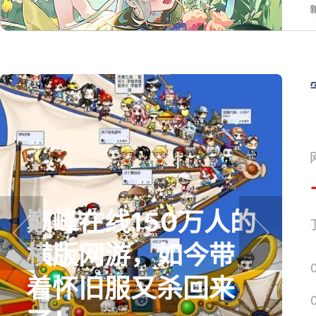
巅峰在线150万人的
网易搜
横版网游，如今带
prev
next
着怀旧服又杀回来