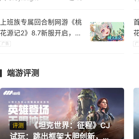
上班族专属回合制网游《桃
花源记2》8.7新服开启，送
珍兽送翅膀
广告
广
端游评测
《坦克世界：征程》CJ
评测
试玩：跳出框架大胆创新，用