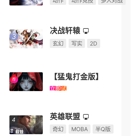
动作
动作竞技
多人对战
决战轩辕
玄幻
写实
2D
【猛鬼打金版】
立即试玩
英雄联盟
奇幻
MOBA
半Q版