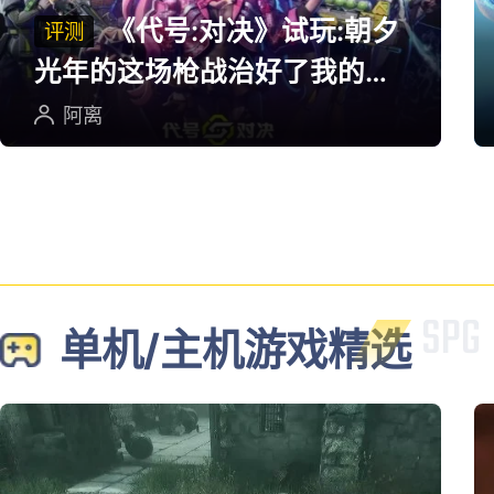
《代号:对决》试玩:朝夕
评测
光年的这场枪战治好了我的低
血压
阿离
单机/主机游戏精选