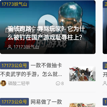
17173妖气山
精
选
骗钱跑路，辱骂玩家？它为什
么被钉在国产游戏耻辱柱上？
17173妖气山
一款不做抽卡
17173公众号
不卖武学的手游，怎么就做
出了最浓的武侠味儿
磷酸二轻甲
8
网易做了一款
17173公众号