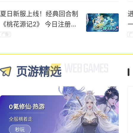
夏日新服上线！经典回合制
《桃花源记2》 今日注册领
新手礼包
广告
广
页游精选
0氪修仙·热游
全服横着走
秒玩