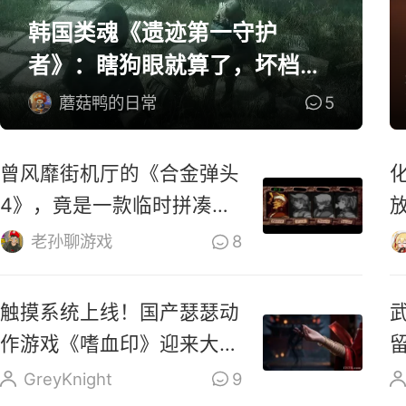
韩国类魂《遗迹第一守护
者》：瞎狗眼就算了，坏档算
怎么个事！
蘑菇鸭的日常
5
曾风靡街机厅的《合金弹头
4》，竟是一款临时拼凑的
游戏？
老孙聊游戏
8
触摸系统上线！国产瑟瑟动
作游戏《嗜血印》迎来大更
新
GreyKnight
9