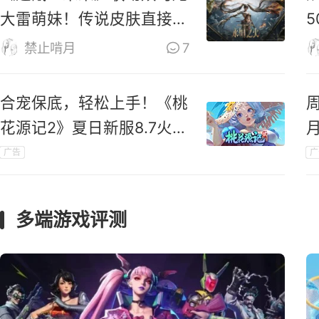
大雷萌妹！传说皮肤直接免
费送！
禁止啃月
7
合宠保底，轻松上手！《桃
花源记2》夏日新服8.7火爆
开启
广告
广
礼
多端游戏评测