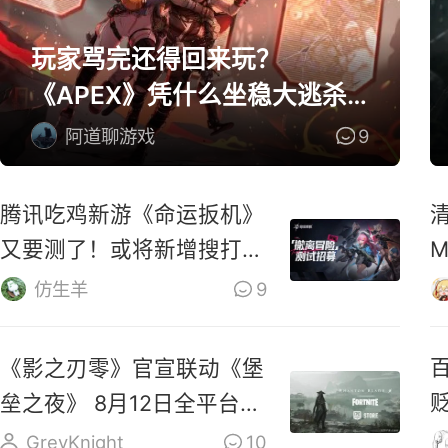
玩家骂完还得回来玩？
《APEX》凭什么坐稳大逃杀
第一桌？
阿道聊游戏
9
腾讯吃鸡新游《命运扳机》
又要测了！或将新增搜打撤
玩法！
仿生羊
9
《影之刃零》官宣联动《堡
垒之夜》 8月12日全平台预
售
GreyKnight
10