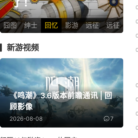
了！
囧图
绅士
回忆
影游
远征
远征
新游视频
《鸣潮》3.6版本前瞻通讯 | 回
顾影像
2026-08-08
7