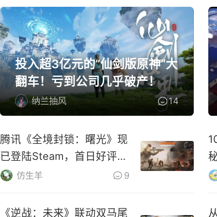
投入超3亿元的”仙剑版原神“大
翻车！亏到公司几乎破产！
纳兰抽风
14
腾讯《全境封锁：曙光》现
已登陆Steam，首日好评率
仅31%
M
仿生羊
9
《逆战：未来》联动双马尾