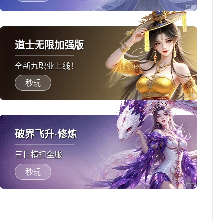
道士无限加强版
全新九职业上线！
秒玩
破界飞升·修炼
三日横扫全服
秒玩