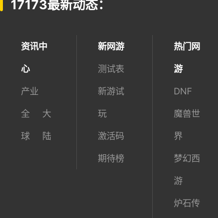
17173最新动态：
资讯中
新网游
热门网
心
测试表
游
产业
新游试
DNF
全
大
玩
魔兽世
球
陆
激活码
界
期待榜
梦幻西
游
炉石传