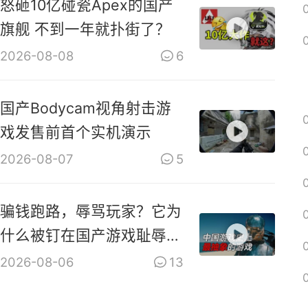
怒砸10亿碰瓷Apex的国产
旗舰 不到一年就扑街了？
2026-08-08
6
国产Bodycam视角射击游
戏发售前首个实机演示
2026-08-07
5
骗钱跑路，辱骂玩家？它为
什么被钉在国产游戏耻辱柱
上？【是个人物10】
2026-08-06
13