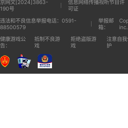
京网文[2024]3863-
信息网络传播视听节目许
190号
可证
违法和不良信息举报电话：0591-
举报邮
Cop
88500579
箱：
inc
健康游戏公
抵制不良游
拒绝盗版游
注意自我
告：
戏
戏
护