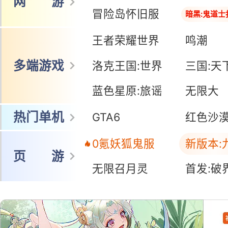
网 游
冒险岛怀旧服
暗黑:鬼道士
王者荣耀世界
鸣潮
多端游戏
洛克王国:世界
三国:天
蓝色星原:旅谣
无限大
热门单机
GTA6
红色沙
0氪妖狐鬼服
新版本:
页 游
无限召月灵
首发:破