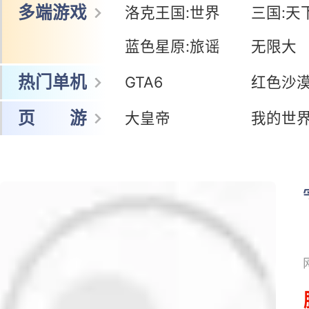
多端游戏
洛克王国:世界
三国:天
蓝色星原:旅谣
无限大
热门单机
GTA6
红色沙
页 游
大皇帝
我的世