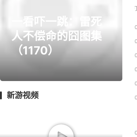
网易搜
一看吓一跳：雷死
人不偿命的囧图集
（1170）
新游视频