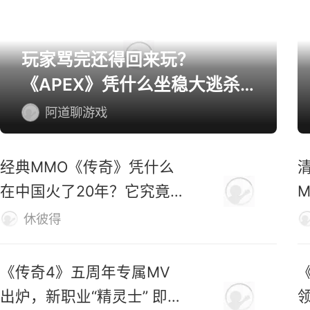
玩家骂完还得回来玩？
《APEX》凭什么坐稳大逃杀
第一桌？
阿道聊游戏
经典MMO《传奇》凭什么
在中国火了20年？它究竟
好玩在哪？
休彼得
《传奇4》五周年专属MV
出炉，新职业“精灵士” 即将