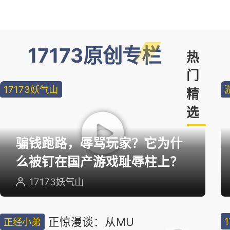
17173原创专栏
热
门
17173妖气山
精
选
骗钱跑路，辱骂玩家？它为什
么被钉在国产游戏耻辱柱上？
17173妖气山
正惊漫谈：从MU
正经小弟