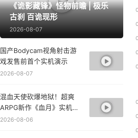
《诡影藏锋》怪物前瞻 | 极乐
古刹 百诡现形
2026-08-07
国产Bodycam视角射击游
戏发售前首个实机演示
2026-08-07
混血天使砍爆地狱！超爽
ARPG新作《血月》实机演
示视频
2026-08-06