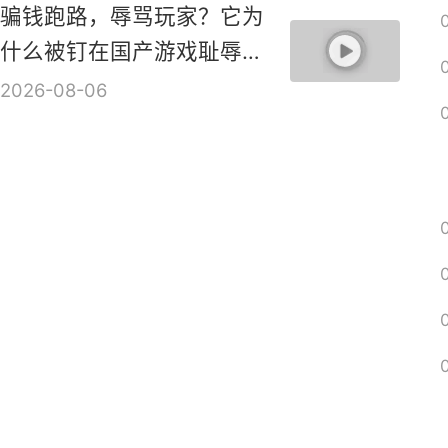
骗钱跑路，辱骂玩家？它为
什么被钉在国产游戏耻辱柱
上？【是个人物10】
2026-08-06