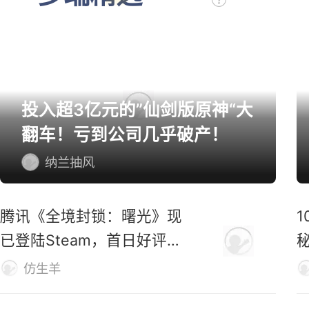
投入超3亿元的”仙剑版原神“大
翻车！亏到公司几乎破产！
纳兰抽风
腾讯《全境封锁：曙光》现
已登陆Steam，首日好评率
仅31%
M
仿生羊