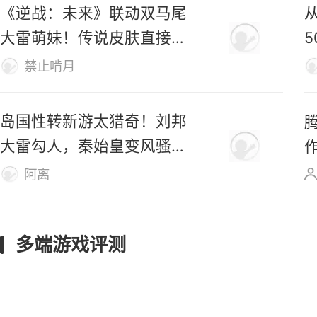
《逆战：未来》联动双马尾
大雷萌妹！传说皮肤直接免
费送！
禁止啃月
岛国性转新游太猎奇！刘邦
大雷勾人，秦始皇变风骚美
女
阿离
多端游戏评测