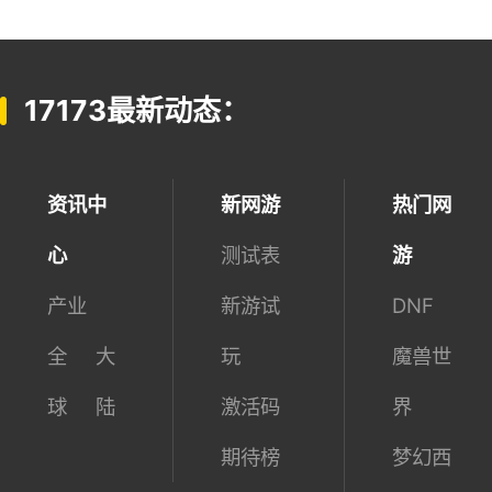
17173最新动态：
资讯中
新网游
热门网
心
测试表
游
产业
新游试
DNF
全
大
玩
魔兽世
球
陆
激活码
界
期待榜
梦幻西