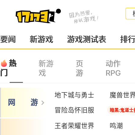
要闻
新游戏
游戏测试表
排
热
新游
页
动作
戏
游
RPG
门
地下城与勇士
魔兽世
网 游
冒险岛怀旧服
暗黑:鬼道士
王者荣耀世界
鸣潮