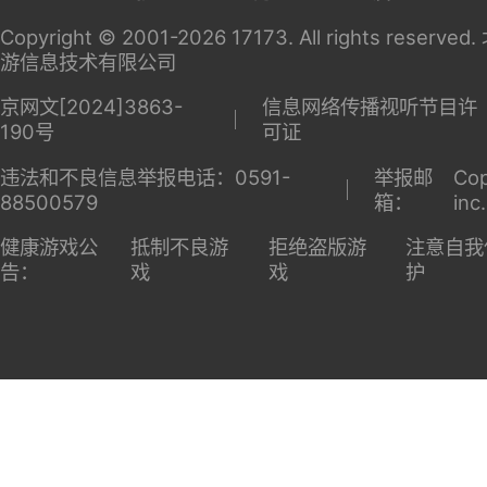
Copyright © 2001-2026 17173. All rights reserv
游信息技术有限公司
京网文[2024]3863-
信息网络传播视听节目许
190号
可证
违法和不良信息举报电话：0591-
举报邮
Cop
88500579
箱：
inc
健康游戏公
抵制不良游
拒绝盗版游
注意自我
告：
戏
戏
护