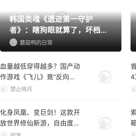
韩国类魂《遗迹第一守护
者》：瞎狗眼就算了，坏档算
怎么个事！
蘑菇鸭的日常
血量越低穿得越多？国产动
作游戏《飞儿》竟“反向爆
衣”
禁止啃月
化身凤凰、变巨剑！这款开
索
放世界修仙新游，自由度有
够野！
阿离