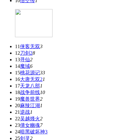
10
悟空传
1
11
侠客无双
3
12
刀剑2
8
13
寻仙
2
14
魔域
6
15
桃花源记
33
16
大唐无双2
1
17
天龙八部
1
18
战争前线
10
19
魔兽世界
2
20
麻辣江湖
1
21
逆战
1
22
吴越烽火
2
23
倩女幽魂
7
24
暗黑破坏神3
25
剑灵
2