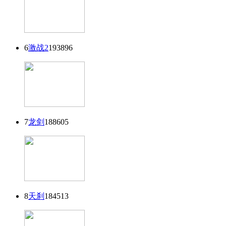
6
激战2
193896
7
龙剑
188605
8
天刹
184513