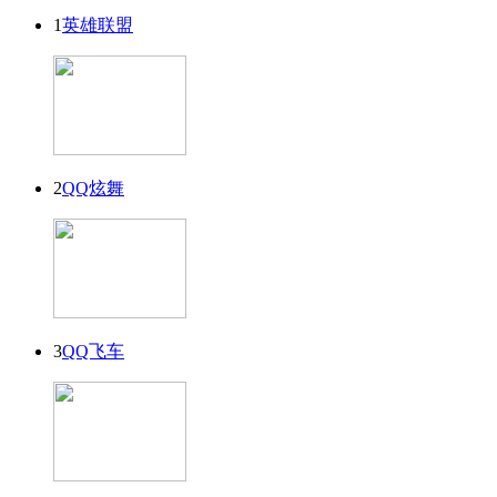
1
英雄联盟
2
QQ炫舞
3
QQ飞车