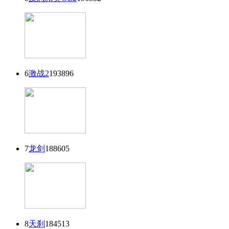
6
激战2
193896
7
龙剑
188605
8
天刹
184513