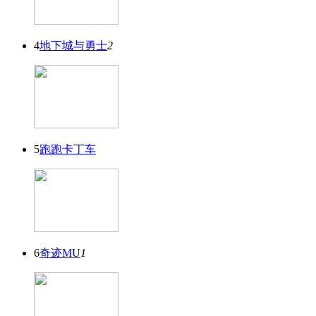
4
地下城与勇士
2
5
跑跑卡丁车
6
奇迹MU
1