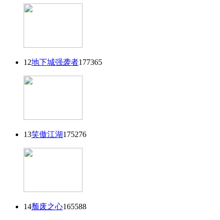
12
地下城强袭者
177365
13
笑傲江湖
175276
14
颓废之心
165588