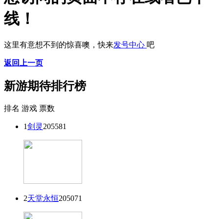
线！
这里有意想不到的惊喜噢，快来
发号中心
吧
返回上一页
新游期待排行榜
排名
游戏
票数
1
剑灵
205581
2
天堂永恒
205071