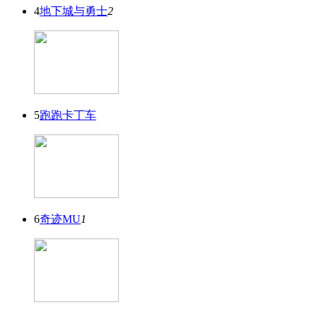
4
地下城与勇士
2
5
跑跑卡丁车
6
奇迹MU
1