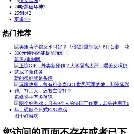
23
倩女幽魂
7
24
暗黑破坏神3
25
剑灵
2
更多
>>
热门推荐
暗黑2重制版
玩的很好就是头疼
巅峰选手有多落魄
图个好游戏
您访问的页面不存在或者已下