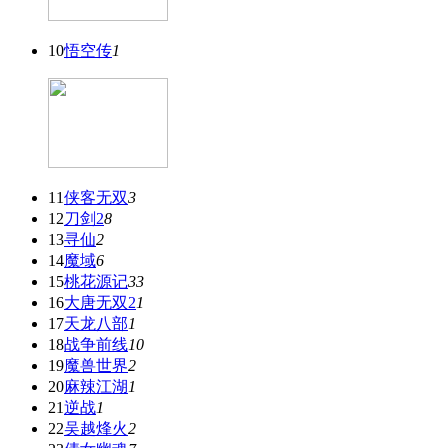
10
悟空传
1
11
侠客无双
3
12
刀剑2
8
13
寻仙
2
14
魔域
6
15
桃花源记
33
16
大唐无双2
1
17
天龙八部
1
18
战争前线
10
19
魔兽世界
2
20
麻辣江湖
1
21
逆战
1
22
吴越烽火
2