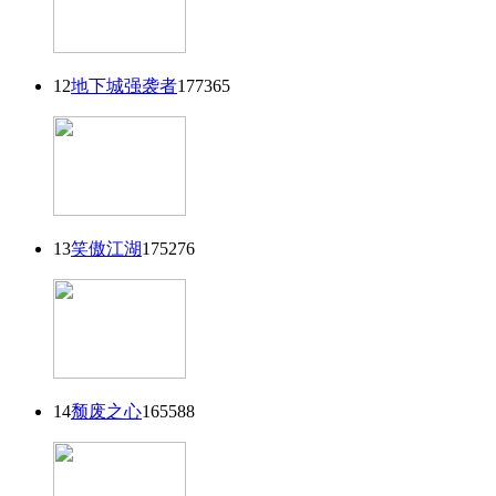
12
地下城强袭者
177365
13
笑傲江湖
175276
14
颓废之心
165588